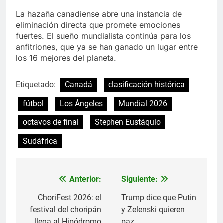
La hazaña canadiense abre una instancia de
eliminación directa que promete emociones
fuertes. El sueño mundialista continúa para los
anfitriones, que ya se han ganado un lugar entre
los 16 mejores del planeta.
Etiquetado:
Canadá
clasificación histórica
fútbol
Los Ángeles
Mundial 2026
octavos de final
Stephen Eustáquio
Sudáfrica
Anterior:
Siguiente:
Navegación
de
ChoriFest 2026: el
Trump dice que Putin
festival del choripán
y Zelenski quieren
entradas
llega al Hipódromo
paz