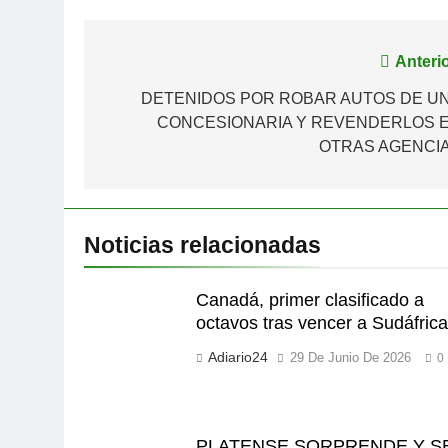
Navegación
Anterio
de
DETENIDOS POR ROBAR AUTOS DE U
CONCESIONARIA Y REVENDERLOS 
entradas
OTRAS AGENCI
Noticias relacionadas
Canadá, primer clasificado a
octavos tras vencer a Sudáfric
Adiario24
29 De Junio De 2026
0
PLATENSE SORPRENDE Y S