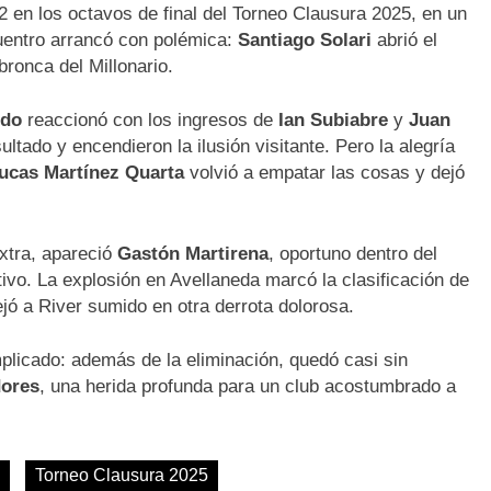
-2 en los octavos de final del Torneo Clausura 2025, en un
cuentro arrancó con polémica:
Santiago Solari
abrió el
ronca del Millonario.
rdo
reaccionó con los ingresos de
Ian Subiabre
y
Juan
sultado y encendieron la ilusión visitante. Pero la alegría
Lucas Martínez Quarta
volvió a empatar las cosas y dejó
xtra, apareció
Gastón Martirena
, oportuno dentro del
itivo. La explosión en Avellaneda marcó la clasificación de
jó a River sumido en otra derrota dolorosa.
plicado: además de la eliminación, quedó casi sin
dores
, una herida profunda para un club acostumbrado a
Torneo Clausura 2025