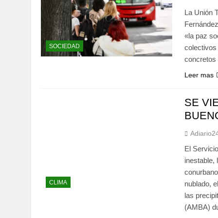
La Unión T
Fernández,
«la paz so
SOCIEDAD
colectivos
concretos 
Leer mas
SE VI
BUEN
Adiario2
El Servici
inestable,
conurbano.
CLIMA
nublado, e
las precip
(AMBA) d