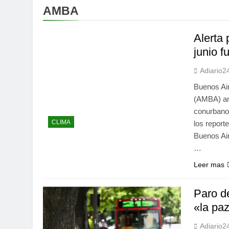
AMBA
Alerta 
junio f
Adiario2
Buenos Air
(AMBA) am
conurbano
CLIMA
los report
Buenos Air
…
Leer mas
Paro d
«la paz
Adiario2