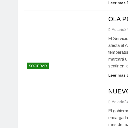
Leer mas
OLA P
Adiario2
El Servicio
afecta al 
temperatu
marcará un
sentir en
SOCIEDAD
Leer mas
NUEVO
Adiario2
El gobiern
encargadas
mes de mar