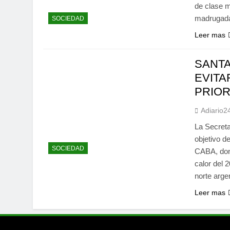
de clase m
madrugada
SOCIEDAD
Leer mas
SANTA
EVITA
PRIOR
Adiario2
La Secreta
objetivo d
SOCIEDAD
CABA, dond
calor del 
norte arge
Leer mas