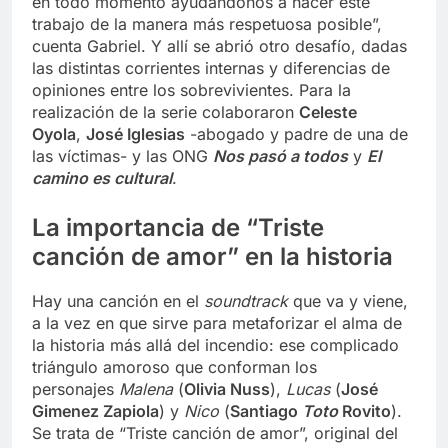
en todo momento ayudándonos a hacer este
trabajo de la manera más respetuosa posible”,
cuenta Gabriel. Y allí se abrió otro desafío, dadas
las distintas corrientes internas y diferencias de
opiniones entre los sobrevivientes. Para la
realización de la serie colaboraron
Celeste
Oyola
,
José Iglesias
-abogado y padre de una de
las víctimas- y las ONG
Nos pasó a todos
y
El
camino es cultural
.
La importancia de “Triste
canción de amor” en la historia
Hay una canción en el
soundtrack
que va y viene,
a la vez en que sirve para metaforizar el alma de
la historia más allá del incendio: ese complicado
triángulo amoroso que conforman los
personajes
Malena
(
Olivia Nuss
),
Lucas
(
José
Gimenez Zapiola
) y
Nico
(
Santiago
Toto
Rovito
).
Se trata de “Triste canción de amor”, original del