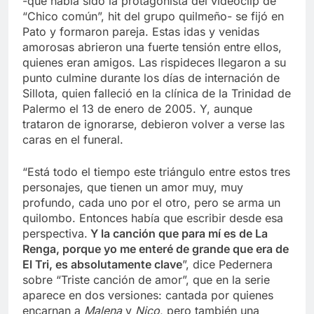
-que había sido la protagonista del videoclip de
“Chico común”, hit del grupo quilmeño- se fijó en
Pato y formaron pareja. Estas idas y venidas
amorosas abrieron una fuerte tensión entre ellos,
quienes eran amigos. Las rispideces llegaron a su
punto culmine durante los días de internación de
Sillota, quien falleció en la clínica de la Trinidad de
Palermo el 13 de enero de 2005. Y, aunque
trataron de ignorarse, debieron volver a verse las
caras en el funeral.
“Está todo el tiempo este triángulo entre estos tres
personajes, que tienen un amor muy, muy
profundo, cada uno por el otro, pero se arma un
quilombo. Entonces había que escribir desde esa
perspectiva.
Y la canción que para mí es de La
Renga, porque yo me enteré de grande que era de
El Tri, es absolutamente clave
”, dice Pedernera
sobre “Triste canción de amor”, que en la serie
aparece en dos versiones: cantada por quienes
encarnan a
Malena
y
Nico
, pero también una