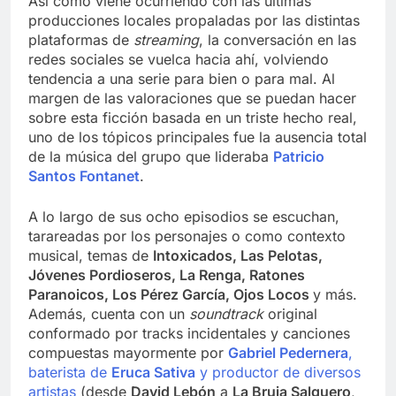
Así como viene ocurriendo con las últimas
producciones locales propaladas por las distintas
plataformas de
streaming
, la conversación en las
redes sociales se vuelca hacia ahí, volviendo
tendencia a una serie para bien o para mal. Al
margen de las valoraciones que se puedan hacer
sobre esta ficción basada en un triste hecho real,
uno de los tópicos principales fue la ausencia total
de la música del grupo que lideraba
Patricio
Santos Fontanet
.
A lo largo de sus ocho episodios se escuchan,
tarareadas por los personajes o como contexto
musical, temas de
Intoxicados, Las Pelotas,
Jóvenes Pordioseros, La Renga, Ratones
Paranoicos, Los Pérez García, Ojos Locos
y más.
Además, cuenta con un
soundtrack
original
conformado por tracks incidentales y canciones
compuestas mayormente por
Gabriel Pedernera
,
baterista de
Eruca Sativa
y productor de diversos
artistas
(desde
David Lebón
a
La Bruja Salguero
,