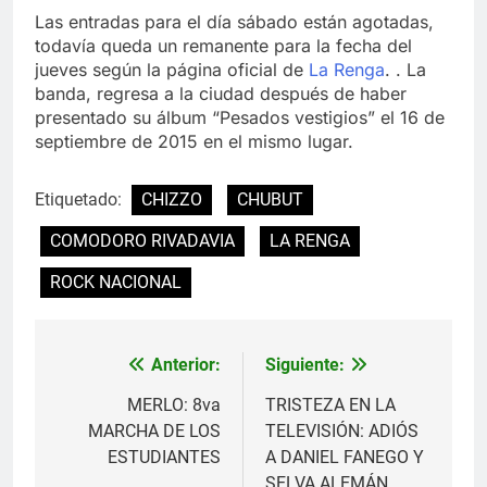
Las entradas para el día sábado están agotadas,
todavía queda un remanente para la fecha del
jueves según la página oficial de
La Renga
. . La
banda, regresa a la ciudad después de haber
presentado su álbum “Pesados vestigios” el 16 de
septiembre de 2015 en el mismo lugar.
Etiquetado:
CHIZZO
CHUBUT
COMODORO RIVADAVIA
LA RENGA
ROCK NACIONAL
Anterior:
Siguiente:
Navegación
de
MERLO: 8va
TRISTEZA EN LA
MARCHA DE LOS
TELEVISIÓN: ADIÓS
entradas
ESTUDIANTES
A DANIEL FANEGO Y
SELVA ALEMÁN