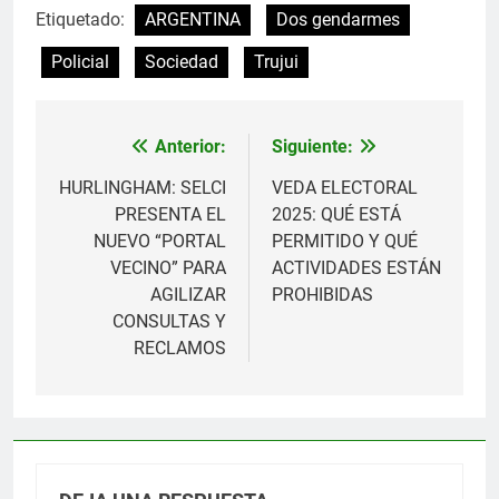
Etiquetado:
ARGENTINA
Dos gendarmes
Policial
Sociedad
Trujui
Anterior:
Siguiente:
Navegación
de
HURLINGHAM: SELCI
VEDA ELECTORAL
PRESENTA EL
2025: QUÉ ESTÁ
entradas
NUEVO “PORTAL
PERMITIDO Y QUÉ
VECINO” PARA
ACTIVIDADES ESTÁN
AGILIZAR
PROHIBIDAS
CONSULTAS Y
RECLAMOS