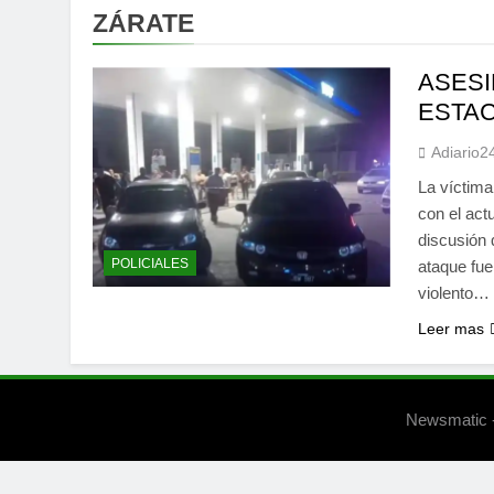
ZÁRATE
ASESI
ESTAC
Adiario2
La víctima,
con el act
discusión 
POLICIALES
ataque fue
violento…
Leer mas
Newsmatic -