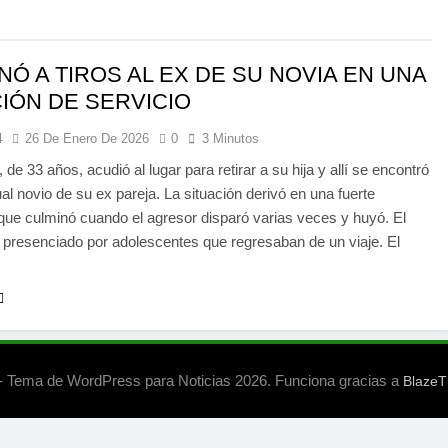
NÓ A TIROS AL EX DE SU NOVIA EN UNA
IÓN DE SERVICIO
4
26 De Enero De 2026
0
3 Minutos
 de 33 años, acudió al lugar para retirar a su hija y allí se encontró
ual novio de su ex pareja. La situación derivó en una fuerte
que culminó cuando el agresor disparó varias veces y huyó. El
 presenciado por adolescentes que regresaban de un viaje. El
 Tema de WordPress para Noticias 2026. Funciona gracias a
Blaze