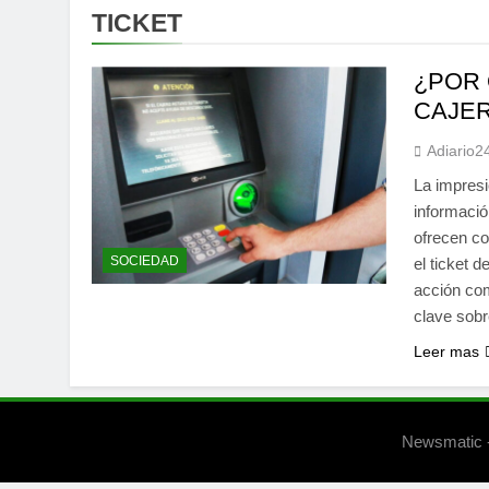
TICKET
¿POR 
CAJER
Adiario2
La impresi
informació
ofrecen co
SOCIEDAD
el ticket 
acción com
clave sobr
Leer mas
Newsmatic -