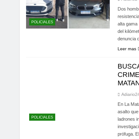
Dos hombr
resistenci
POLICIALES
alta gama 
del kilóme
denuncia d
Leer mas
BUSCA
CRIME
MATA
Adiario2
En La Mata
asalto que
POLICIALES
ladrones i
investigac
prófuga. El