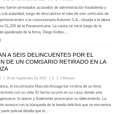
es fueron arrestados acusados de administración fraudulenta y
a a la autoridad, luego de descubrirse el robo de seis vehículos de
pertenecientes a la concesionaria Autonort S.A., situada a la altura
tro 51,200 de la Panamericana. La causa se inició luego de la
el apoderado de la firma, Diego Koltes,…
N A SEIS DELINCUENTES POR EL
N DE UN COMISARIO RETIRADO EN LA
NZA
4
30 De Septiembre De 2025
0
3 Minutos
nza, el excomisario Marcelo Arizaga fue víctima de un feroz
 terminó con su vida. El hecho ocurrió en su casa, donde seis
ngresaron, lo ataron y finalmente provocaron su fallecimiento. La
ión avanza con la búsqueda de la banda delictiva que se encuentra
 parte policial detalla que el…