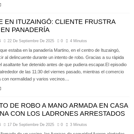
 EN ITUZAINGÓ: CLIENTE FRUSTRA
 EN PANADERÍA
4
22 De Septiembre De 2025
0
4 Minutos
 que estaba en la panadería Martino, en el centro de Ituzaingó,
cir al delincuente durante un intento de robo. Gracias a su rápida
el asaltante fue detenido antes de que pudiera escapar.El episodio
 alrededor de las 11:30 del viernes pasado, mientras el comercio
a con normalidad y varios vecinos…
TO DE ROBO A MANO ARMADA EN CASA
INA CON LOS LADRONES ARRESTADOS
4
17 De Septiembre De 2025
0
3 Minutos
 llamado de un vecino, las fuerzas de seguridad fueron alertadas