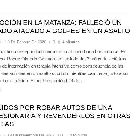
CIÓN EN LA MATANZA: FALLECIÓ UN
ADO ATACADO A GOLPES EN UN ASALTO
4
3 De Febrero De 2026
0
4 Minutos
hecho de inseguridad conmociona al conurbano bonaerense. En
ego, Roque Olmedo Galeano, un jubilado de 79 años, falleció tras
s de internación en terapia intensiva como consecuencia de las
idas sufridas en un asalto ocurrido mientras caminaba junto a su
mbo al médico. El hecho ocurrió el 24 de…
IDOS POR ROBAR AUTOS DE UNA
ESIONARIA Y REVENDERLOS EN OTRAS
CIAS
4
19 De Noviembre De 2025
0
4 Minutos