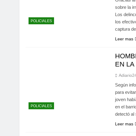
sobre la i
Los delinc
POLICIALES
los efecti
captura de
Leer mas
HOMB
EN LA
Adiario2
Según info
para evita
joven habí
POLICIALES
en el barr
detectó a
Leer mas