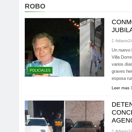
ROBO
CONMO
JUBIL
Adiario2
Un nuevo 
Villa Dorr
varios día
POLICIALES
graves her
esposa ru
Leer mas
DETEN
CONC
AGEN
Adiario2