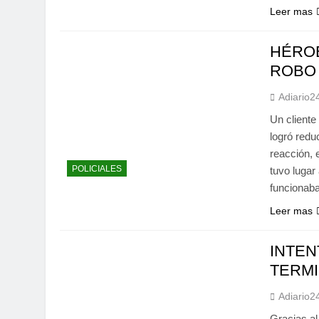
Leer mas
HÉROE
ROBO
Adiario2
Un cliente
logró redu
reacción, 
POLICIALES
tuvo lugar
funcionab
Leer mas
INTEN
TERM
Adiario2
Gracias al