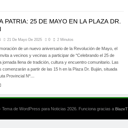
LA PATRIA: 25 DE MAYO EN LA PLAZA DR.
N
4
21 De Mayo De 2025
0
2 Minutos
oración de un nuevo aniversario de la Revolución de Mayo, el
invita a vecinos y vecinas a participar de “Celebrando el 25 de
 jornada llena de tradición, cultura y encuentro comunitario. Las
s comenzarán a partir de las 15 h en la Plaza Dr. Buján, situada
uta Provincial Nº…
 Tema de WordPress para Noticias 2026. Funciona gracias a
Blaze