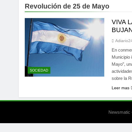
Revolución de 25 de Mayo
VIVA 
BUJA
Adiario2
En conmem
Municipio 
Mayo”, una
SOCIEDAD
actividade
sobre la R
Leer mas
Newsmatic -