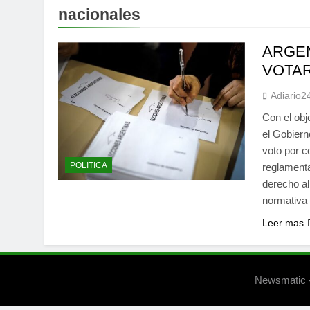
nacionales
ARGEN
VOTA
Adiario2
Con el obje
el Gobiern
voto por c
POLITICA
reglamenta
derecho al
normativa 
Leer mas
Newsmatic -