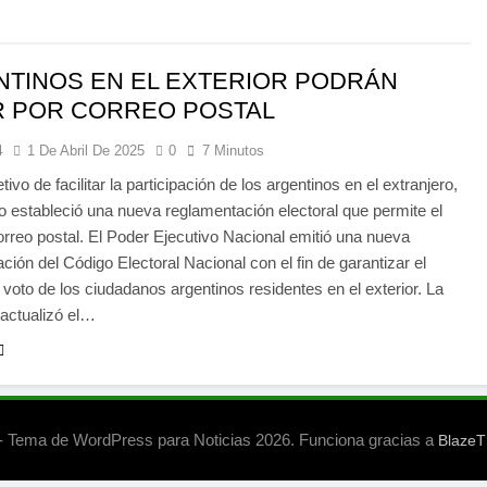
TINOS EN EL EXTERIOR PODRÁN
R POR CORREO POSTAL
4
1 De Abril De 2025
0
7 Minutos
tivo de facilitar la participación de los argentinos en el extranjero,
o estableció una nueva reglamentación electoral que permite el
orreo postal. El Poder Ejecutivo Nacional emitió una nueva
ción del Código Electoral Nacional con el fin de garantizar el
 voto de los ciudadanos argentinos residentes en el exterior. La
actualizó el…
 Tema de WordPress para Noticias 2026. Funciona gracias a
Blaze