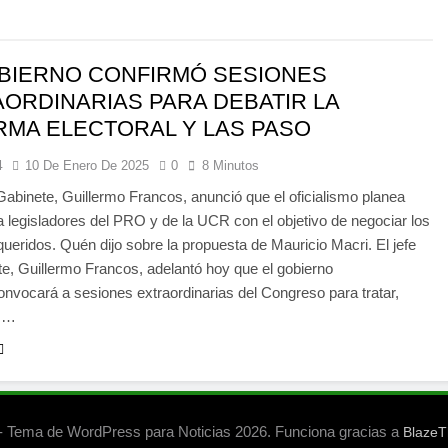
BIERNO CONFIRMÓ SESIONES
ORDINARIAS PARA DEBATIR LA
MA ELECTORAL Y LAS PASO
4
10 De Enero De 2025
0
8 Minutos
 Gabinete, Guillermo Francos, anunció que el oficialismo planea
 legisladores del PRO y de la UCR con el objetivo de negociar los
ueridos. Quén dijo sobre la propuesta de Mauricio Macri. El jefe
e, Guillermo Francos, adelantó hoy que el gobierno
onvocará a sesiones extraordinarias del Congreso para tratar,
os…
 Tema de WordPress para Noticias 2026. Funciona gracias a
Blaze