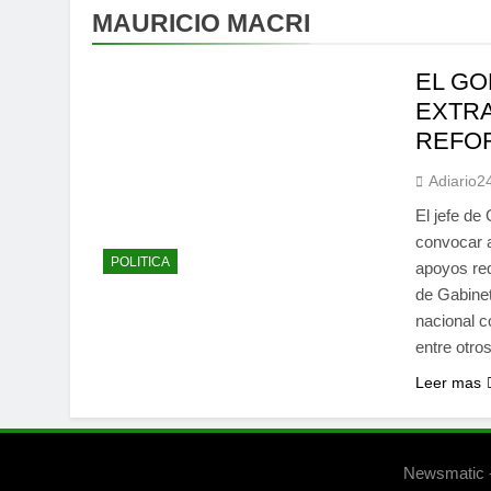
MAURICIO MACRI
EL GO
EXTRA
REFOR
Adiario2
El jefe de
convocar a
POLITICA
apoyos req
de Gabinet
nacional c
entre otr
Leer mas
Newsmatic -