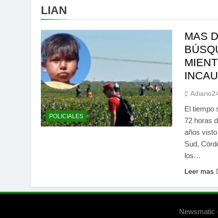
LIAN
MAS D
BÚSQU
MIENT
INCA
Adiario2
El tiempo 
POLICIALES
72 horas d
años visto
Sud, Córdo
los…
Leer mas
Newsmatic -