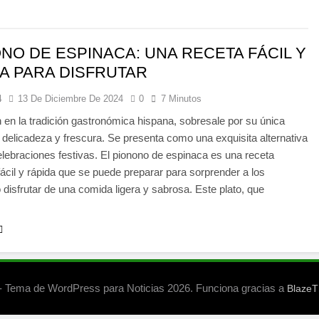
NO DE ESPINACA: UNA RECETA FÁCIL Y
A PARA DISFRUTAR
4
13 De Diciembre De 2024
0
7 Minutos
 en la tradición gastronómica hispana, sobresale por su única
delicadeza y frescura. Se presenta como una exquisita alternativa
elebraciones festivas. El pionono de espinaca es una receta
 fácil y rápida que se puede preparar para sorprender a los
o disfrutar de una comida ligera y sabrosa. Este plato, que
…
 Tema de WordPress para Noticias 2026. Funciona gracias a
Blaze