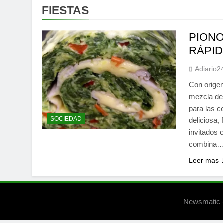
FIESTAS
PIONO
RÁPID
Adiario2
Con origen
mezcla de 
para las c
SOCIEDAD
deliciosa,
invitados 
combina
Leer mas
Newsmatic -