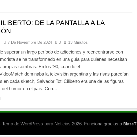
CILIBERTO: DE LA PANTALLA A LA
IÓN
4
7 De Noviembre De 2024
0
13 Minutos
 superar un largo período de adicciones y reencontrarse con
umorista se ha transformado en una guía para quienes necesitan
 propias sombras. En los ‘90, cuando el
ideoMatch dominaba la televisión argentina y las risas parecían
 en cada sketch, Salvador Toti Ciliberto era una de las figuras
s del humor en el país. Con…
 Tema de WordPress para Noticias 2026. Funciona gracias a
Blaze