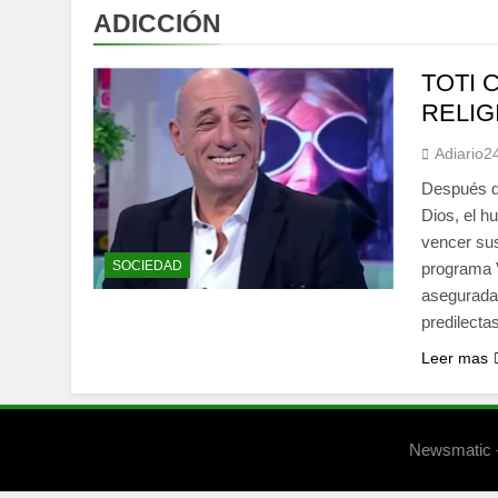
ADICCIÓN
TOTI 
RELIG
Adiario2
Después de
Dios, el h
vencer sus
SOCIEDAD
programa V
aseguradas
predilecta
Leer mas
Newsmatic -